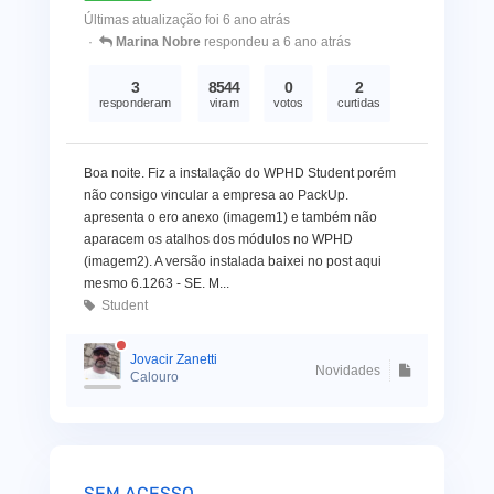
Últimas atualização foi 6 ano atrás
Marina Nobre
respondeu a 6 ano atrás
3
8544
0
2
responderam
viram
votos
curtidas
Boa noite. Fiz a instalação do WPHD Student porém
não consigo vincular a empresa ao PackUp.
apresenta o ero anexo (imagem1) e também não
aparacem os atalhos dos módulos no WPHD
(imagem2). A versão instalada baixei no post aqui
mesmo 6.1263 - SE. M...
Student
Jovacir Zanetti
Novidades
Calouro
SEM ACESSO