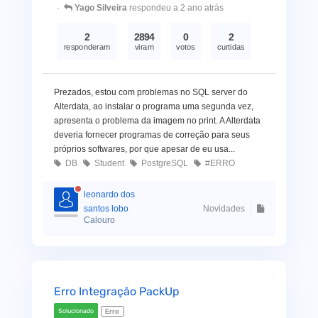
Yago Silveira
respondeu a 2 ano atrás
2
2894
0
2
responderam
viram
votos
curtidas
Prezados, estou com problemas no SQL server do
Alterdata, ao instalar o programa uma segunda vez,
apresenta o problema da imagem no print. A Alterdata
deveria fornecer programas de correção para seus
próprios softwares, por que apesar de eu usa...
DB
Student
PostgreSQL
#ERRO
leonardo dos
santos lobo
Novidades
Calouro
Erro Integração PackUp
Solucionado
Erro