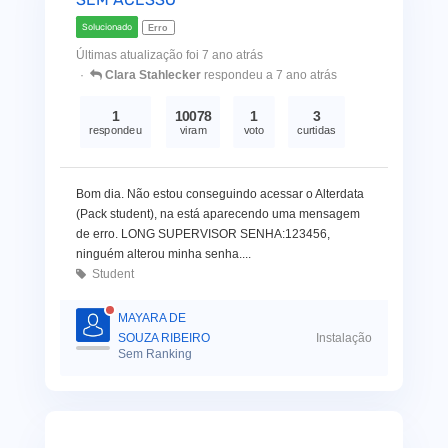
Solucionado
Erro
Últimas atualização foi 7 ano atrás
Clara Stahlecker
respondeu a 7 ano atrás
1
10078
1
3
respondeu
viram
voto
curtidas
Bom dia. Não estou conseguindo acessar o Alterdata
(Pack student), na está aparecendo uma mensagem
de erro. LONG SUPERVISOR SENHA:123456,
ninguém alterou minha senha....
Student
MAYARA DE
SOUZA RIBEIRO
Instalação
Sem Ranking