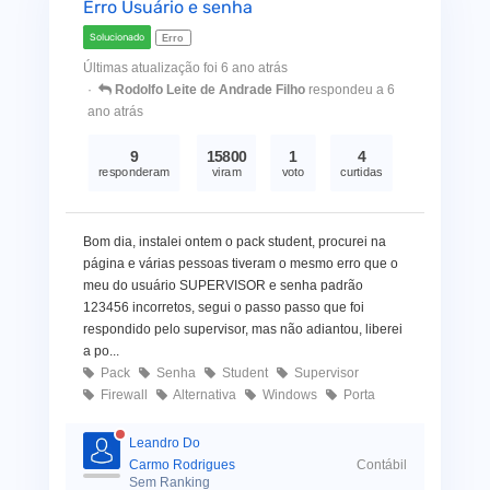
Erro Usuário e senha
Solucionado
Erro
Últimas atualização foi 6 ano atrás
Rodolfo Leite de Andrade Filho
respondeu a 6
ano atrás
9
15800
1
4
responderam
viram
voto
curtidas
Bom dia, instalei ontem o pack student, procurei na
página e várias pessoas tiveram o mesmo erro que o
meu do usuário SUPERVISOR e senha padrão
123456 incorretos, segui o passo passo que foi
respondido pelo supervisor, mas não adiantou, liberei
a po...
Pack
Senha
Student
Supervisor
Firewall
Alternativa
Windows
Porta
Leandro Do
Carmo Rodrigues
Contábil
Sem Ranking