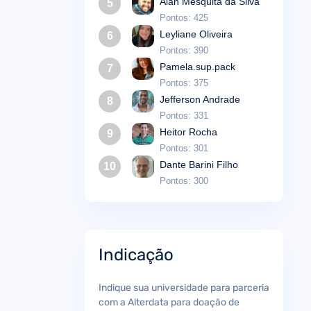
Alan Mesquita da Silva
5
Pontos: 425
Leyliane Oliveira
6
Pontos: 390
Pamela.sup.pack
7
Pontos: 375
Jefferson Andrade
8
Pontos: 331
Heitor Rocha
9
Pontos: 301
Dante Barini Filho
10
Pontos: 300
Indicação
Indique sua universidade para parceria
com a Alterdata para doação de