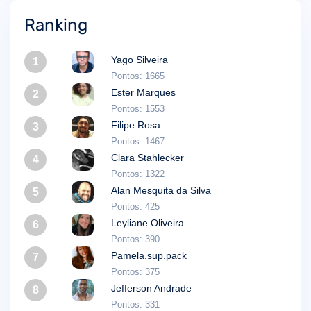
Ranking
Yago Silveira
1
Pontos: 1665
Ester Marques
2
Pontos: 1553
Filipe Rosa
3
Pontos: 1467
Clara Stahlecker
4
Pontos: 1322
Alan Mesquita da Silva
5
Pontos: 425
Leyliane Oliveira
6
Pontos: 390
Pamela.sup.pack
7
Pontos: 375
Jefferson Andrade
8
Pontos: 331