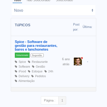
Tudo
Não Solucionado
Solucionado
Post
TóPICOS
Última:
por:
Spice - Software de
gestão para restaurantes,
bares e lanchonetes
Solucionado
Sugestão
6 ano
-
Spice
Restaurante
atrás
Software
Gestão
iFood
Estoque
24h
Delivery
Pedidos
Alimentação
Página :
1