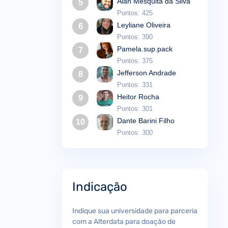
Alan Mesquita da Silva
5
Pontos: 425
Leyliane Oliveira
6
Pontos: 390
Pamela.sup.pack
7
Pontos: 375
Jefferson Andrade
8
Pontos: 331
Heitor Rocha
9
Pontos: 301
Dante Barini Filho
10
Pontos: 300
Indicação
Indique sua universidade para parceria
com a Alterdata para doação de