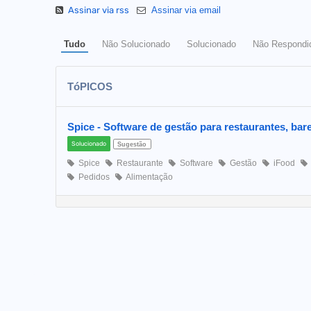
Assinar via rss
Assinar via email
Tudo
Não Solucionado
Solucionado
Não Respondi
TóPICOS
Spice - Software de gestão para restaurantes, bar
Solucionado
Sugestão
Spice
Restaurante
Software
Gestão
iFood
Pedidos
Alimentação