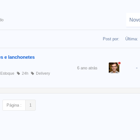
do
Post por:
Última:
es e lanchonetes
-
6 ano atrás
Estoque
24h
Delivery
Página :
1