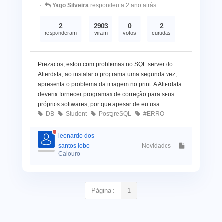
Yago Silveira
respondeu a 2 ano atrás
2
2903
0
2
responderam
viram
votos
curtidas
Prezados, estou com problemas no SQL server do
Alterdata, ao instalar o programa uma segunda vez,
apresenta o problema da imagem no print. A Alterdata
deveria fornecer programas de correção para seus
próprios softwares, por que apesar de eu usa...
DB
Student
PostgreSQL
#ERRO
leonardo dos
santos lobo
Novidades
Calouro
Página :
1