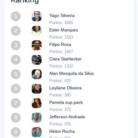
Ranking
Yago Silveira
1
Pontos: 1665
Ester Marques
2
Pontos: 1553
Filipe Rosa
3
Pontos: 1467
Clara Stahlecker
4
Pontos: 1322
Alan Mesquita da Silva
5
Pontos: 425
Leyliane Oliveira
6
Pontos: 390
Pamela.sup.pack
7
Pontos: 375
Jefferson Andrade
8
Pontos: 331
Heitor Rocha
9