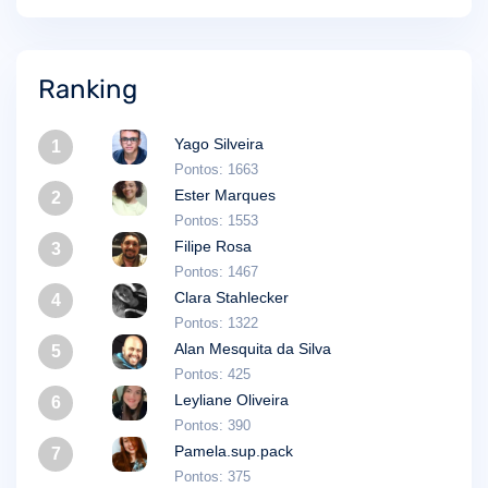
Ranking
Yago Silveira
1
Pontos: 1663
Ester Marques
2
Pontos: 1553
Filipe Rosa
3
Pontos: 1467
Clara Stahlecker
4
Pontos: 1322
Alan Mesquita da Silva
5
Pontos: 425
Leyliane Oliveira
6
Pontos: 390
Pamela.sup.pack
7
Pontos: 375