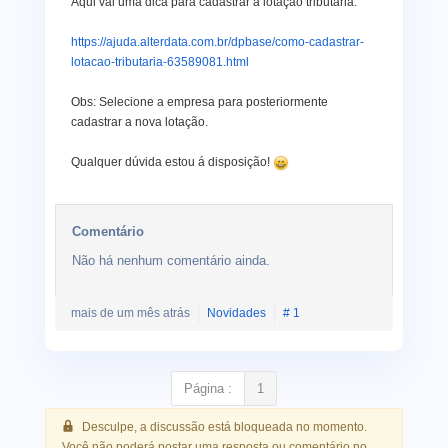
Aqui vai uma dica para cadastrar a lotação tributária:
https://ajuda.alterdata.com.br/dpbase/como-cadastrar-
lotacao-tributaria-63589081.html
Obs: Selecione a empresa para posteriormente
cadastrar a nova lotação.
Qualquer dúvida estou á disposição!
Comentário
Não há nenhum comentário ainda.
mais de um mês atrás
Novidades
# 1
Página :
1
Desculpe, a discussão está bloqueada no momento.
Você não poderá postar uma resposta ou comentário no