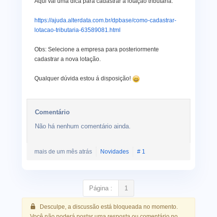
Aqui vai uma dica para cadastrar a lotação tributária:
https://ajuda.alterdata.com.br/dpbase/como-cadastrar-
lotacao-tributaria-63589081.html
Obs: Selecione a empresa para posteriormente
cadastrar a nova lotação.
Qualquer dúvida estou á disposição!
Comentário
Não há nenhum comentário ainda.
mais de um mês atrás
Novidades
# 1
Página :
1
Desculpe, a discussão está bloqueada no momento.
Você não poderá postar uma resposta ou comentário no