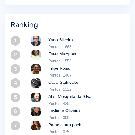
Ranking
Yago Silveira
1
Pontos: 1663
Ester Marques
2
Pontos: 1553
Filipe Rosa
3
Pontos: 1467
Clara Stahlecker
4
Pontos: 1322
Alan Mesquita da Silva
5
Pontos: 425
Leyliane Oliveira
6
Pontos: 390
Pamela.sup.pack
7
Pontos: 375