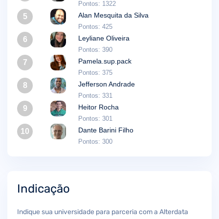
Pontos: 1322
Alan Mesquita da Silva
5
Pontos: 425
Leyliane Oliveira
6
Pontos: 390
Pamela.sup.pack
7
Pontos: 375
Jefferson Andrade
8
Pontos: 331
Heitor Rocha
9
Pontos: 301
Dante Barini Filho
10
Pontos: 300
Indicação
Indique sua universidade para parceria com a Alterdata