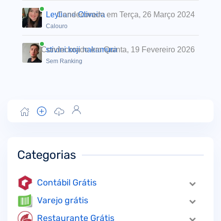
Leyliane Oliveira
Condecorado em Terça, 26 Março 2024
Calouro
Condecorado em Quinta, 19 Fevereiro 2026
stivini koji nakamura
Sem Ranking
Categorias
Contábil Grátis
Varejo grátis
Restaurante Grátis