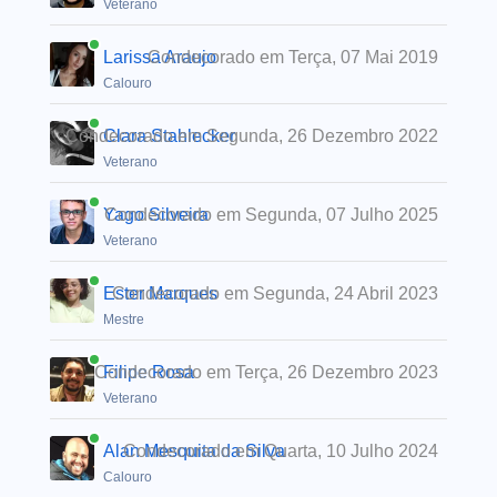
Veterano
Larissa Araujo
Condecorado em Terça, 07 Mai 2019
Calouro
Condecorado em Segunda, 26 Dezembro 2022
Clara Stahlecker
Veterano
Yago Silveira
Condecorado em Segunda, 07 Julho 2025
Veterano
Ester Marques
Condecorado em Segunda, 24 Abril 2023
Mestre
Condecorado em Terça, 26 Dezembro 2023
Filipe Rosa
Veterano
Alan Mesquita da Silva
Condecorado em Quarta, 10 Julho 2024
Calouro