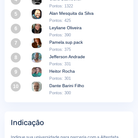
Pontos: 1322
Alan Mesquita da Silva
5
Pontos: 425
Leyliane Oliveira
6
Pontos: 390
Pamela.sup.pack
7
Pontos: 375
Jefferson Andrade
8
Pontos: 331
Heitor Rocha
9
Pontos: 301
Dante Barini Filho
10
Pontos: 300
Indicação
Indique sua universidade para parceria com a Alterdata