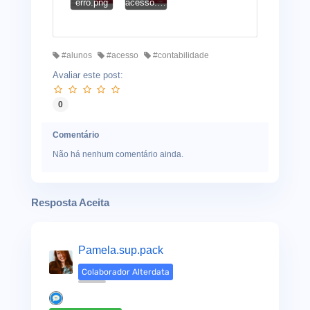
erro.png
acesso.png
#alunos
#acesso
#contabilidade
Avaliar este post:
0
Comentário
Não há nenhum comentário ainda.
Resposta Aceita
Pamela.sup.pack
Colaborador Alterdata