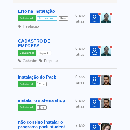
Erro na instalação
6 ano
Solucionado
Aguardando
Erro
atrás
Instalação
CADASTRO DE
EMPRESA
6 ano
Solucionado
Suporte
atrás
Cadastro
Empresa
Instalação do Pack
6 ano
atrás
Solucionado
Erro
instalar o sistema shop
6 ano
atrás
Solucionado
Erro
não consigo instalar o
7 ano
programa pack student