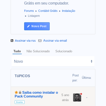
Grátis em seu computador.
Forums
Contábil Grátis
Instalação
Listagem
Novo Post
Assinar via rss
Assinar via email
Tudo
Não Solucionado
Solucionado
Post
TóPICOS
Última:
por:
Saiba como instalar o
5 ano
Pack Community
-
atrás
Aceito