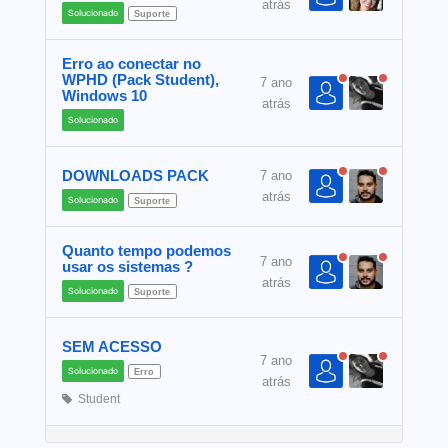
atrás
Solucionado
Suporte
Erro ao conectar no
WPHD (Pack Student),
7 ano
Windows 10
atrás
Solucionado
DOWNLOADS PACK
7 ano
atrás
Solucionado
Suporte
Quanto tempo podemos
7 ano
usar os sistemas ?
atrás
Solucionado
Suporte
SEM ACESSO
7 ano
Solucionado
Erro
atrás
Student