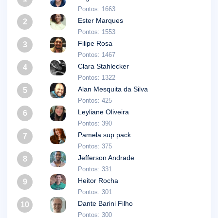
Pontos: 1663
Ester Marques
2
Pontos: 1553
Filipe Rosa
3
Pontos: 1467
Clara Stahlecker
4
Pontos: 1322
Alan Mesquita da Silva
5
Pontos: 425
Leyliane Oliveira
6
Pontos: 390
Pamela.sup.pack
7
Pontos: 375
Jefferson Andrade
8
Pontos: 331
Heitor Rocha
9
Pontos: 301
Dante Barini Filho
10
Pontos: 300