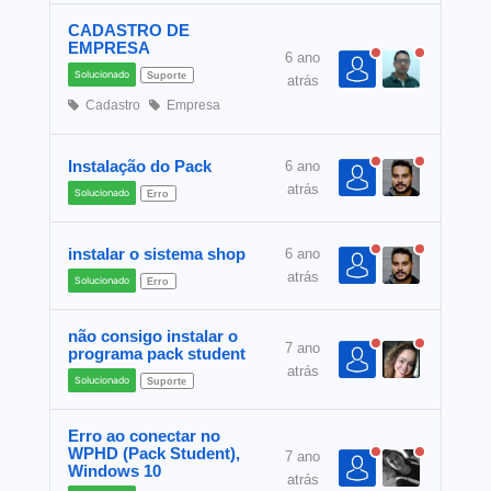
CADASTRO DE
EMPRESA
6 ano
Solucionado
Suporte
atrás
Cadastro
Empresa
Instalação do Pack
6 ano
atrás
Solucionado
Erro
instalar o sistema shop
6 ano
atrás
Solucionado
Erro
não consigo instalar o
7 ano
programa pack student
atrás
Solucionado
Suporte
Erro ao conectar no
WPHD (Pack Student),
7 ano
Windows 10
atrás