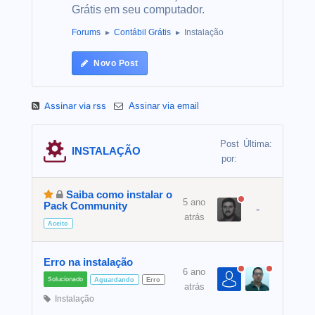
Grátis em seu computador.
Forums
Contábil Grátis
Instalação
Novo Post
Assinar via rss
Assinar via email
Post
Última:
INSTALAÇÃO
por:
Saiba como instalar o
5 ano
Pack Community
-
atrás
Aceito
Erro na instalação
6 ano
Solucionado
Aguardando
Erro
atrás
Instalação