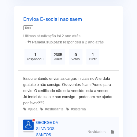
Envioa E-social nao saem
Erro
Últimas atualização foi 2 ano atrás
Pamela.sup.pack
respondeu a 2 ano atrás
1
2665
0
1
respondeu
viram
votos
curtir
Estou tentando enviar as cargas iniciais no Alterdata
gratuito e não consigo. Os eventos ficam Pronto para
envio. O certificado não esta vencido, está a vencer .
Já tentei de tudo e nao consigo... poderiam me ajudar
por favor???...
Ajuda
#estudante
#sistema
GEORGE DA
SILVA DOS
Novidades
SANTOS