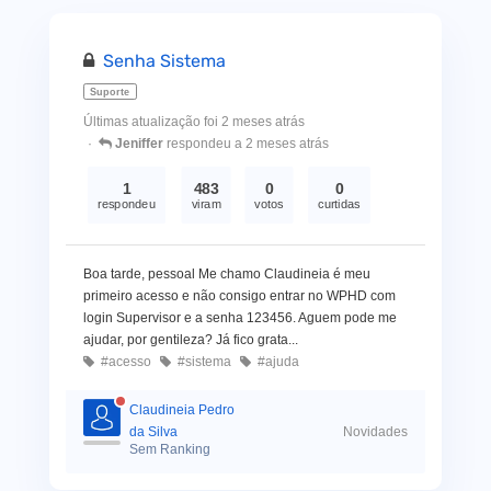
Senha Sistema
Suporte
Últimas atualização foi 2 meses atrás
Jeniffer
respondeu a 2 meses atrás
1
483
0
0
respondeu
viram
votos
curtidas
Boa tarde, pessoal Me chamo Claudineia é meu
primeiro acesso e não consigo entrar no WPHD com
login Supervisor e a senha 123456. Aguem pode me
ajudar, por gentileza? Já fico grata...
#acesso
#sistema
#ajuda
Claudineia Pedro
da Silva
Novidades
Sem Ranking