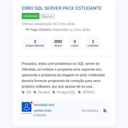
ERRO SQL SERVER PACK ESTUDANTE
Solucionado
Suporte
Últimas atualização foi 2 ano atrás
Yago Silveira
respondeu a 2 ano atrás
2
2892
0
2
responderam
viram
votos
curtidas
Prezados, estou com problemas no SQL server do
Alterdata, ao instalar o programa uma segunda vez,
apresenta o problema da imagem no print. A Alterdata
deveria fornecer programas de correção para seus
próprios softwares, por que apesar de eu usa...
DB
Student
PostgreSQL
#ERRO
leonardo dos
santos lobo
Novidades
Calouro