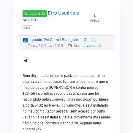
Erro Usuário e
Solucionado
1
senha
Votos
Erro
Leandro Do Carmo Rodrigues
Contábil
Terça, 26 Março 2019
Assinar via email
Bom dia, instalei ontem o pack student, procurei na
página e várias pessoas tiveram o mesmo erro que o
meu do usuário SUPERVISOR e senha padrão
123456 incorretos, segui o passo passo que foi
respondido pelo supervisor, mas não adiantou, liberei
a porta 5432 no firewall do windows, e está instalado
no meu computador pessoal, sem acesso por outro
usuário, já desinstalei e instalei novamente mas ainda
não funciona, continua dando erro. Alguma outra
alternativa?