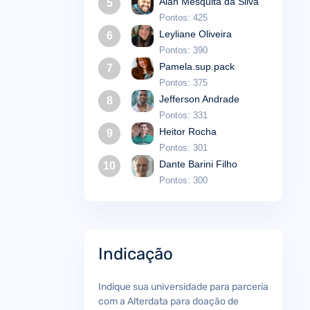
Alan Mesquita da Silva
5
Pontos: 425
Leyliane Oliveira
6
Pontos: 390
Pamela.sup.pack
7
Pontos: 375
Jefferson Andrade
8
Pontos: 331
Heitor Rocha
9
Pontos: 301
Dante Barini Filho
10
Pontos: 300
Indicação
Indique sua universidade para parceria
com a Alterdata para doação de