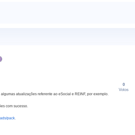
0
Votos
m algumas atualizações referente ao eSocial e REINF, por exemplo.
ções com sucesso.
oads/pack
.