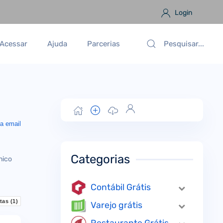
Login
Acessar
Ajuda
Parcerias
a email
Categorias
nico
Contábil Grátis
tas (
1
)
Varejo grátis