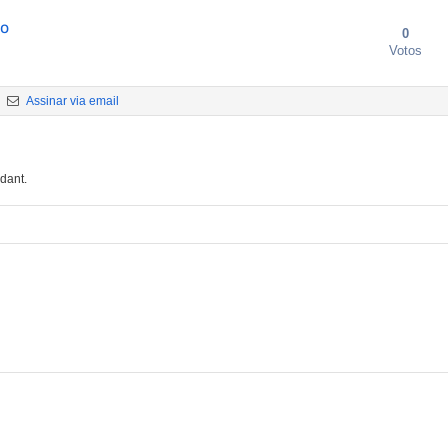
do
0
Votos
Assinar via email
dant.