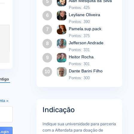
Alan Mesquita da Silva
5
Pontos: 425
Leyliane Oliveira
6
Pontos: 390
Pamela.sup.pack
7
Pontos: 375
Jefferson Andrade
8
Pontos: 331
Heitor Rocha
9
Pontos: 301
Dante Barini Filho
10
Pontos: 300
ntigo
nta »
Indicação
Indique sua universidade para parceria
com a Alterdata para doação de