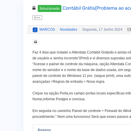
Contábil Grátis(Problema ao ac
Solucionado
Erro
MARCOS
Novidades
Segunda, 17 Junho 2024
Faz 4 dias que instalei o Alterdata Contabil Gratuito e aind
de usuário e senha incorreto"(Print) e vi diversos supostas
"Acesse o painel de controle da máquina, opção Alterdata Con
nome do servidor e o nome da base de dados usada, em segui
painel de controle do Windows 11 pro. (segue print), uma out
avançadas >Regras de entrada > Nova regra.
Clique na opção Porta,no campo portas locais específicas i
Nome,informe Postgre e conclua.
Em seguida no caminho Painel de controle > Firewall do Wi
procedimento." Nem uma funcionou! Será que esses passos a 
Anexos