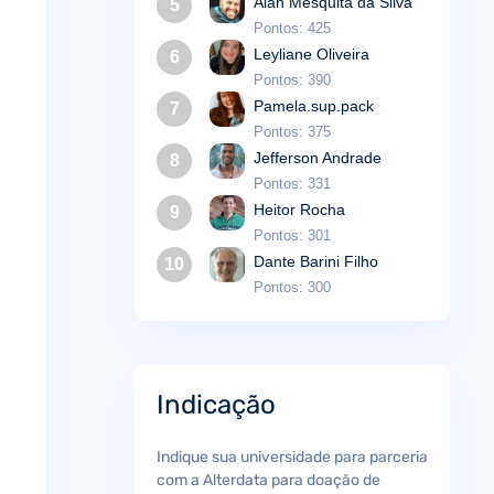
Alan Mesquita da Silva
5
Pontos: 425
Leyliane Oliveira
6
Pontos: 390
Pamela.sup.pack
7
Pontos: 375
Jefferson Andrade
8
Pontos: 331
Heitor Rocha
9
Pontos: 301
Dante Barini Filho
10
Pontos: 300
Indicação
Indique sua universidade para parceria
com a Alterdata para doação de