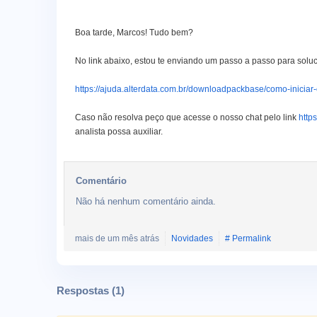
Boa tarde, Marcos! Tudo bem?
No link abaixo, estou te enviando um passo a passo para solu
https://ajuda.alterdata.com.br/downloadpackbase/como-iniciar
Caso não resolva peço que acesse o nosso chat pelo link
http
analista possa auxiliar.
Comentário
Não há nenhum comentário ainda.
mais de um mês atrás
Novidades
# Permalink
Respostas (
1
)