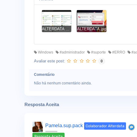
ALTERDATA 2.jpg
ALTERDATA.jpg
Windows
#administrador
#suporte
#ERRO
#ac
Avaliar este post:
0
Comentário
Não há nenhum comentário ainda.
Resposta Aceita
Pamela.sup.pack
Colaborador Alterdata
Resposta Aceita