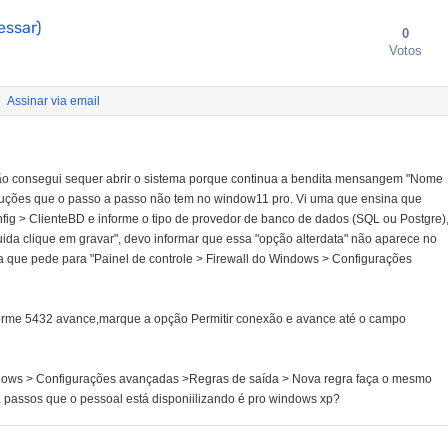
essar)
0
Votos
Assinar via email
a não consegui sequer abrir o sistema porque continua a bendita mensangem "Nome
 soluções que o passo a passo não tem no window11 pro. Vi uma que ensina que
fig > ClienteBD e informe o tipo de provedor de banco de dados (SQL ou Postgre),
da clique em gravar", devo informar que essa "opção alterdata" não aparece no
ra que pede para "Painel de controle > Firewall do Windows > Configurações
nforme 5432 avance,marque a opção Permitir conexão e avance até o campo
ndows > Configurações avançadas >Regras de saída > Nova regra faça o mesmo
passos que o pessoal está disponiilizando é pro windows xp?