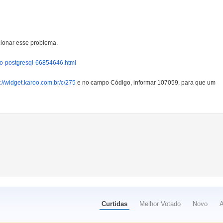
cionar esse problema.
-o-postgresql-66854646.html
s://widget.karoo.com.br/c/275
e no campo Código, informar 107059, para que um
Curtidas
Melhor Votado
Novo
A