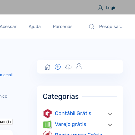
Login
Acessar
Ajuda
Parcerias
a email
Categorias
nico
Contábil Grátis
tas (
1
)
Varejo grátis