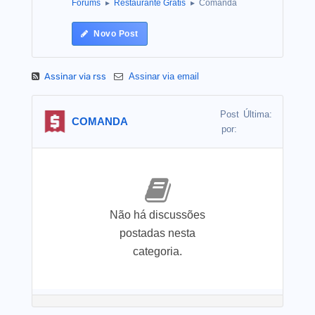
Forums
Restaurante Grátis
Comanda
Novo Post
Assinar via rss
Assinar via email
Post
Última:
COMANDA
por:
Não há discussões
postadas nesta
categoria.