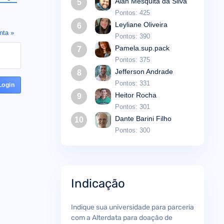
Alan Mesquita da Silva
5
Pontos: 425
Leyliane Oliveira
6
nta »
Pontos: 390
Pamela.sup.pack
7
Pontos: 375
Jefferson Andrade
8
Pontos: 331
Heitor Rocha
9
Pontos: 301
Dante Barini Filho
10
Pontos: 300
Indicação
Indique sua universidade para parceria
com a Alterdata para doação de