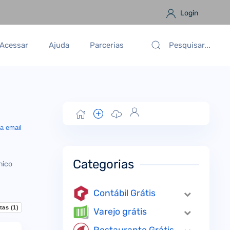
Login
Acessar
Ajuda
Parcerias
a email
Categorias
nico
Contábil Grátis
tas (
1
)
Varejo grátis