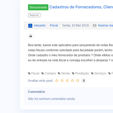
Cadastros de Fornecedores, Clien
Solucionado
Suporte
eduardo
Fiscal
Sexta, 10 Mai 2019
Assinar via
Boa tarde, baixei este aplicativo para lançamento de notas fi
notas fiscais conforme solicitado pela faculdade porém, tenh
Onde cadastro o meu fornecedor de produtos ? Onde efetuo o 
eu de entrada na nota fiscal e consiga escolher a despesa ? 
Fiscal
Compra
Venda
Prestação
Serviços
F
Avaliar este post:
0
Comentário
Não há nenhum comentário ainda.