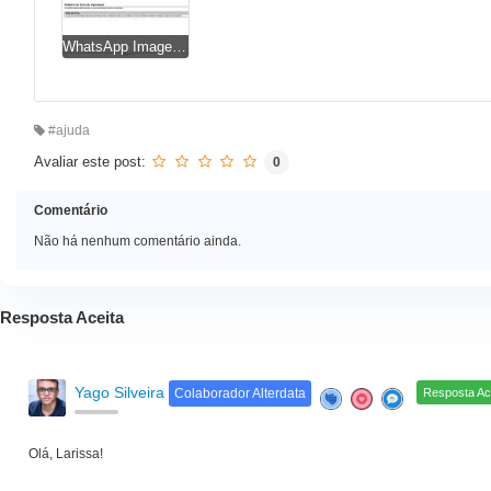
WhatsApp Image 2025-06-26 at 23.49.21.jpeg
#ajuda
Avaliar este post:
0
Comentário
Não há nenhum comentário ainda.
Resposta Aceita
Yago Silveira
Colaborador Alterdata
Resposta Ac
Olá, Larissa!